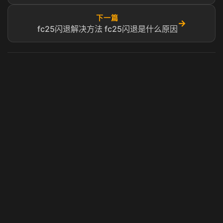
下一篇
→
fc25闪退解决方法 fc25闪退是什么原因
虎牙奶瓶加速器
玩 Steam 用奶瓶 - 关键时刻奶你一口