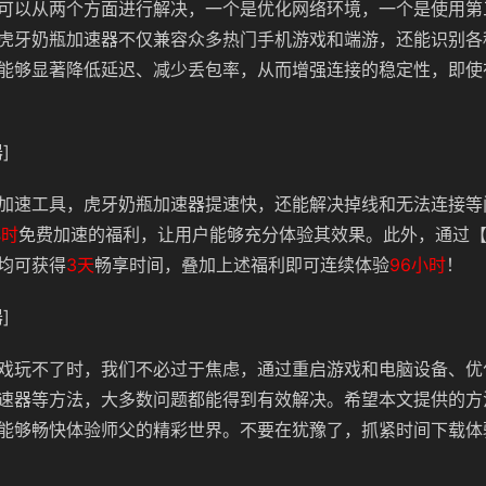
可以从两个方面进行解决，一个是优化网络环境，一个是使用第
虎牙奶瓶加速器不仅兼容众多热门手机游戏和端游，还能识别各
能够显著降低延迟、减少丢包率，从而增强连接的稳定性，
即使
]
加速工具，虎牙奶瓶加速器提速快，还能解决掉线和无法连接等
小时
免费加速的福利，让用户能够充分体验其效果。此外，通过
均可获得
3天
畅享时间，叠加上述福利即可连续体验
96小时
！
]
戏玩不了时，我们不必过于焦虑，通过重启游戏和电脑设备、优
速器等方法，大多数问题都能得到有效解决。希望本文提供的方
能够畅快体验师父的精彩世界。不要在犹豫了，抓紧时间下载体