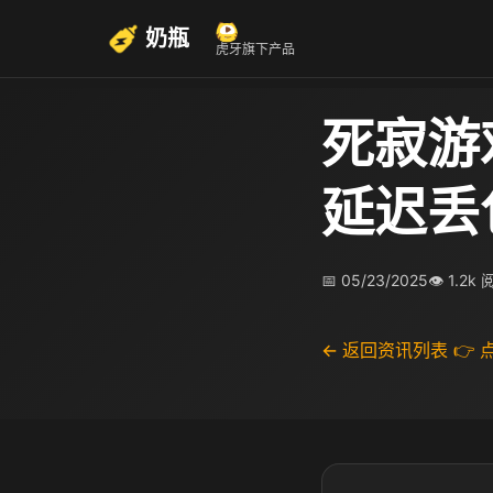
奶瓶
虎牙旗下产品
死寂游
延迟丢
📅 05/23/2025
👁 1.2k
← 返回资讯列表
👉