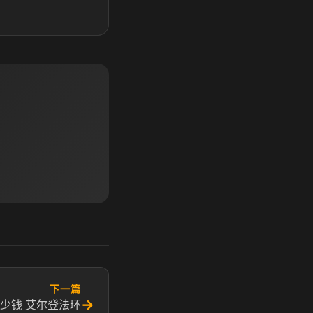
下一篇
→
少钱 艾尔登法环