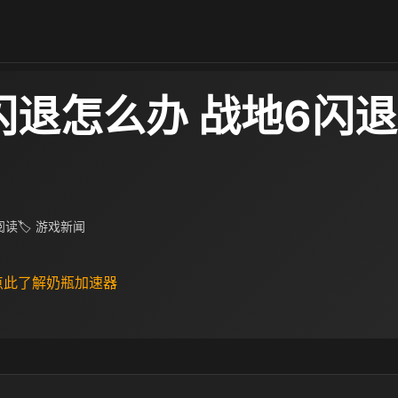
闪退怎么办 战地6闪
 阅读
🏷 游戏新闻
 点此了解奶瓶加速器