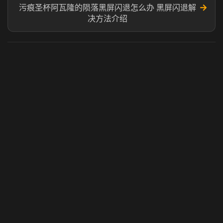
→
污痕圣杯阿瓦隆的陨落黑屏闪退怎么办 黑屏闪退解
决方法介绍
虎牙奶瓶加速器
玩 Steam 用奶瓶 - 关键时刻奶你一口