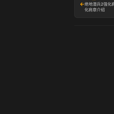
←
绝地潜兵2强化
化肩章介绍
虎牙奶瓶加速器