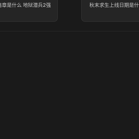
肩章是什么 地狱潜兵2强
秋末求生上线日期是什
© 2025 虎牙