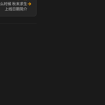
→
么时候 秋末求生
上线日期简介
玩 Steam 用奶瓶 - 关键时刻奶你一口
奶瓶加速器|广州虎牙信息科技有限公司. 保留所有权利.