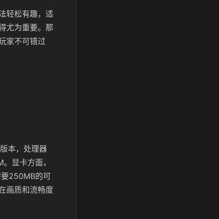
法轻松有趣，适
得尤为重要。那
玩家不可错过
高版本，处理器
 RAM。显卡方面，
需要250MB的可
在画质和流畅度