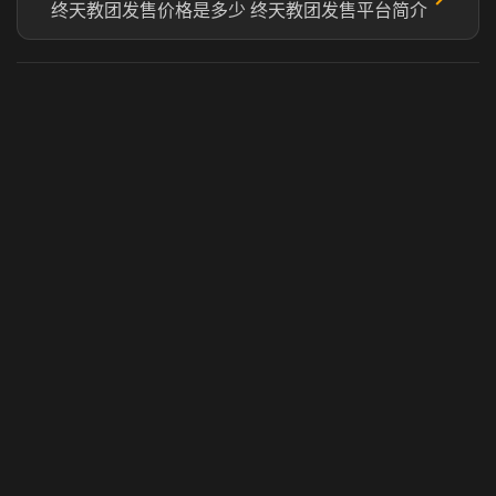
终天教团发售价格是多少 终天教团发售平台简介
虎牙奶瓶加速器
玩 Steam 用奶瓶 - 关键时刻奶你一口
© 2025 虎牙奶瓶加速器|广州虎牙信息科技有限公司. 保留