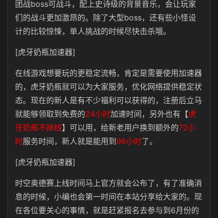
团战boss可战斗，配上史诗级的背景音乐，会让玩家
们的战斗更加激昂的。除了大型boss，还有些小怪设
计的比较惊悚，单人挑战的时候尽快击杀哦。
[虎牙奶瓶加速器]
在线游戏想要玩的更稳定流畅，肯定是需要使用加速器
的，虎牙奶瓶就可以为大家服务，优化网络提供稳定状
态。现在的新人是有不少福利可以获得的，注册后立马
就能够领取到免费的
24小时
加速时间，另外也有【
虎
牙奶瓶不掉线
】可以用，给新老用户换到额外的
72小
时
服务时间，新人就是能用到
96小时
了。
[虎牙奶瓶加速器]
时空奥德赛上线时间马上官方就会公布了，有了准确消
息的时候，小编也会第一时间在本站分享给大家的。现
在各位要关心的事情，就是赶紧报名去参与到6月份的