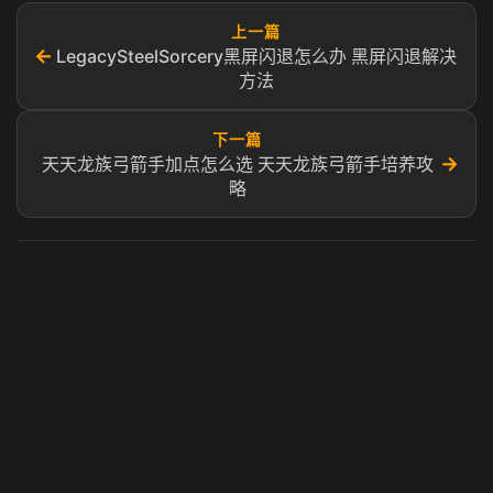
上一篇
←
LegacySteelSorcery黑屏闪退怎么办 黑屏闪退解决
方法
下一篇
→
天天龙族弓箭手加点怎么选 天天龙族弓箭手培养攻
略