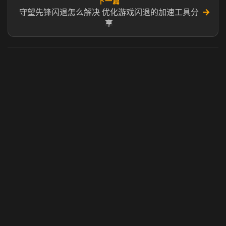
下一篇
→
守望先锋闪退怎么解决 优化游戏闪退的加速工具分
享
虎牙奶瓶加速器
玩 Steam 用奶瓶 - 关键时刻奶你一口