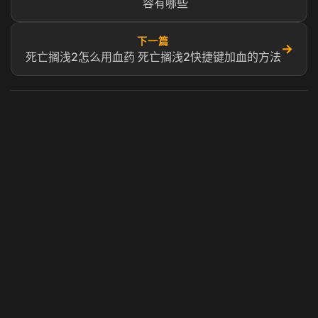
容有哪些
下一篇
→
死亡搁浅2怎么用血药 死亡搁浅2快捷键加血的方法
虎牙奶瓶加速器