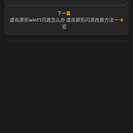
下一篇
→
虐杀原形win11闪退怎么办 虐杀原形闪退改善方法一
览
虎牙奶瓶加速器