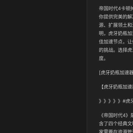
帝国时代
4
卡顿
你提供完美的解
源、扩展领土和
明，虎牙奶瓶加
佳加速节点，让
的挑战。选择虎
度。
[虎牙奶瓶加速器
【
虎牙奶瓶
加速
》》》》》#
虎
《帝国时代
4
》
含了四个经典文
家需要在资源管