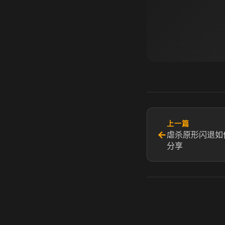
上一篇
←
虐杀原形闪退如
分享