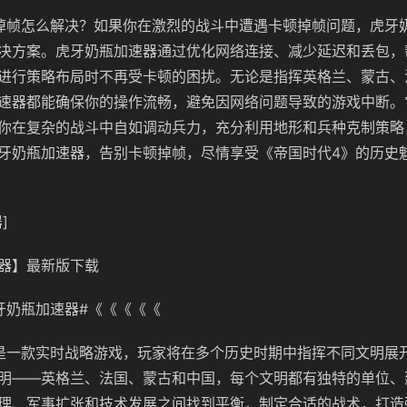
掉帧怎么解决？如果你在激烈的战斗中遭遇卡顿掉帧问题，虎牙
决方案。
虎牙奶瓶
加速器通过优化网络连接、减少延迟和丢包，
进行策略布局时不再受卡顿的困扰。无论是指挥英格兰、蒙古、
速器都能确保你的操作流畅，避免因网络问题导致的游戏中断。
你在复杂的战斗中自如调动兵力，充分利用地形和兵种克制策略
牙奶瓶加速器，告别卡顿掉帧，尽情享受《帝国时代
4
》的历史
]
器】最新版下载
牙奶瓶
加速器#《《《《《
是一款实时战略游戏，玩家将在多个历史时期中指挥不同文明展
明——英格兰、法国、蒙古和中国，每个文明都有独特的单位、
理、军事扩张和技术发展之间找到平衡，制定合适的战术，打造