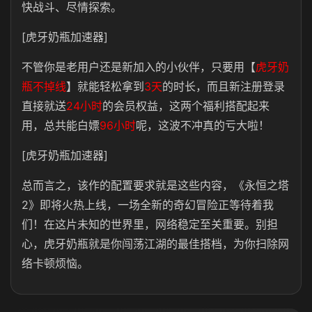
快战斗、尽情探索。
[虎牙奶瓶加速器]
不管你是老用户还是新加入的小伙伴，只要用【
虎牙奶
瓶不掉线
】就能轻松拿到
3天
的时长，而且新注册登录
直接就送
24小时
的会员权益，这两个福利搭配起来
用，总共能白嫖
96小时
呢，这波不冲真的亏大啦！
[虎牙奶瓶加速器]
总而言之，该作的配置要求就是这些内容，《永恒之塔
2》即将火热上线，一场全新的奇幻冒险正等待着我
们！在这片未知的世界里，网络稳定至关重要。别担
心，虎牙奶瓶就是你闯荡江湖的最佳搭档，为你扫除网
络卡顿烦恼。