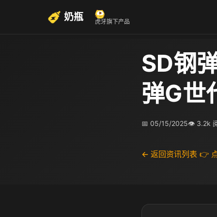
奶瓶
虎牙旗下产品
SD钢
弹G世
📅 05/15/2025
👁 3.2k
← 返回资讯列表
👉