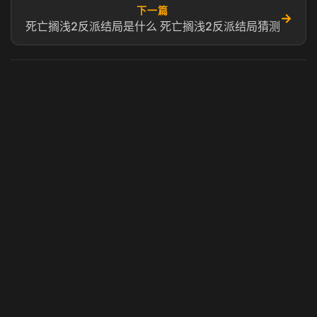
下一篇
→
死亡搁浅2反派结局是什么 死亡搁浅2反派结局猜测
虎牙奶瓶加速器
玩 Steam 用奶瓶 - 关键时刻奶你一口