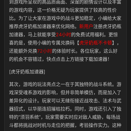
到游戏所呈现的高品质画面、深邃的剧情设计以及丰富
的游戏内容，这一价格无疑为玩家提供了较高的性价
比。为了让大家在游戏中的战斗更加稳定，小编给大家
推荐虎牙奶瓶加速器来优化网络。
新用户
注册虎牙奶瓶
加速器，马上就能享受
24小时
的免费试用福利。更惊
喜的是，使用小编的专属兑换码【
虎牙奶瓶不卡顿
】，
还能额外兑换
72小时
的体验时长。各位玩家，这么好
的机会不容错过，快点点击上方链接下载加速器！
[虎牙奶瓶加速器]
其次，游戏的玩法亮点之一在于其‌独特的战斗系统‌。游
戏深受魂系游戏的影响，但并非简单模仿，而是加入了
差异化的设计。玩家可以无缝衔接近战攻击、法术与武
器招式，以华丽连招摧枯拉朽。同时，游戏还引入了独
特的“须羽系统”，玩家需要实时应对敌人威胁，每场战
斗都将挑战对时机与走位的把握，考验操作实力。这种