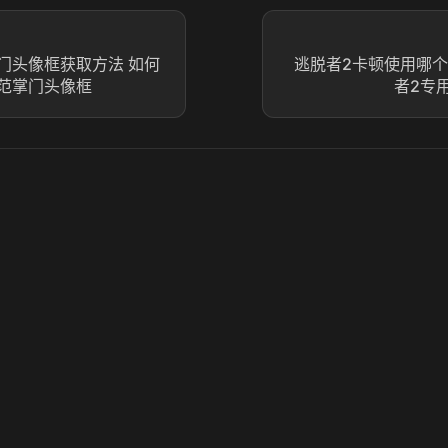
门头像框获取方法 如何
逃脱者2卡顿使用哪个
范掌门头像框
者2专