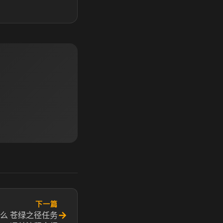
下一篇
→
么 苍绿之径任务