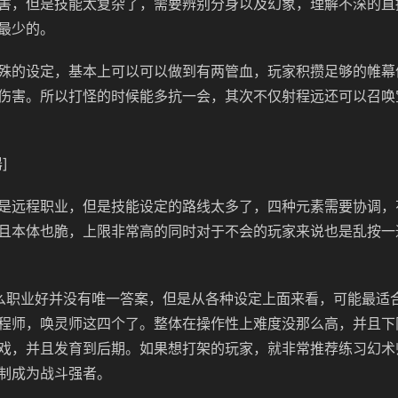
害，但是技能太复杂了，需要辨别分身以及幻象，理解不深的直
最少的。
殊的设定，基本上可以可以做到有两管血，玩家积攒足够的帷幕
伤害。所以打怪的时候能多抗一会，其次不仅射程远还可以召唤
]
是远程职业，但是技能设定的路线太多了，四种元素需要协调，
且本体也脆，上限非常高的同时对于不会的玩家来说也是乱按一
么职业好并没有唯一答案，但是从各种设定上面来看，可能最适
程师，唤灵师这四个了。整体在操作性上难度没那么高，并且下
戏，并且发育到后期。如果想打架的玩家，就非常推荐练习幻术
制成为战斗强者。