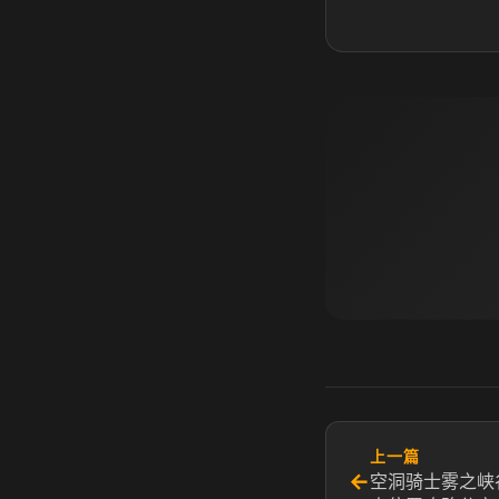
上一篇
←
空洞骑士雾之峡