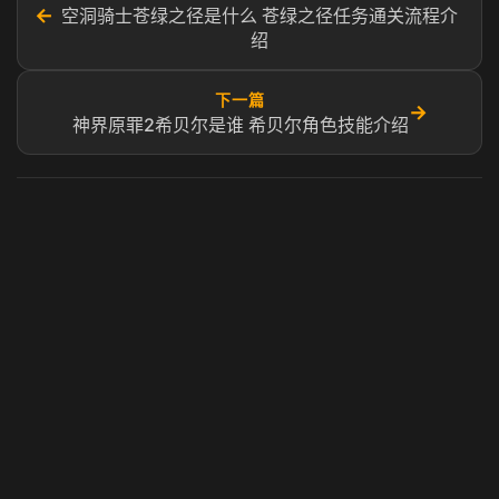
←
空洞骑士苍绿之径是什么 苍绿之径任务通关流程介
绍
下一篇
→
神界原罪2希贝尔是谁 希贝尔角色技能介绍