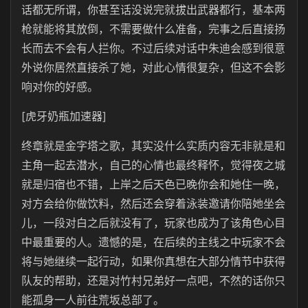
话都无所谓，你甚至话没说完就拔出武器都行，基本两
枪就能将其放倒，不需要做什么准备，完事之后直接扬
长而去不会有人拦你。不过后续对话中朱迪会感到很意
外说你居然直接杀了她，对此心情很复杂，但这不会影
响对你的好感。
[虎牙奶瓶加速器]
终章就是金字塔之歌，其实没什么实质内容无非就是和
主角一起去潜水，自己的心情也最终释怀，觉得夜之城
就是归宿也不错，上岸之后天色已晚你会和她住一晚，
对方会给你做饮料，然后还会穿着泳装邀请你陪她坐会
儿，一段对白之后就没有了，玩家也成为了该角色心目
中最重要的人。遗憾的是，在后续的主线之中玩家不会
将与她继续一起行动，如果你真想在大部分情节中获得
队友的帮助，还是对竹村兄弟好一点吧，不然的话你只
能孤身一人前往荒坂总部了。