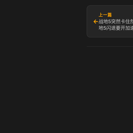
上一篇
←
战地5突然卡住
地5闪退要开加