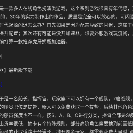
是一款多人在线角色扮演类游戏，这个系列游戏很具有年代感，
发的，30年的实力制作出的作品，质量是完全可以放心的，可闪
时代起源闪退怎么办？首先如果是因为配置导致的闪退，这属于
提升配置；其次还有可能是没开加速器，想要外服游戏玩流畅，
编打算一款推荐虎牙奶瓶加速器。
]
器】最新版下载
]
于是一名船长、指挥官，玩家旗下可以拥有一个舰队，7艘战舰
的船员职位是提督，新人可以免费获取一个提督，后续其他角色
的船员强度也不一样，按S、A、B、C进行分类，提督全部是S
出货率很低，抽卡有个特殊规则，部分高阶角色需要抽到前置低
船员的获取道路十分漫长，抛开氪金玩家，都需要花费大量时间