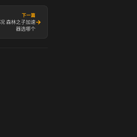
下一篇
→
况 森林之子加速
器选哪个