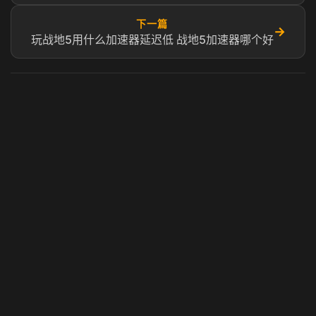
下一篇
→
玩战地5用什么加速器延迟低 战地5加速器哪个好
虎牙奶瓶加速器
玩 Steam 用奶瓶 - 关键时刻奶你一口