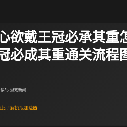
心欲戴王冠必承其重
冠必成其重通关流程
 阅读
🏷 游戏新闻
 点此了解奶瓶加速器