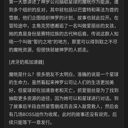
第一大章讲述了神罗公司抽取星球的魔晄作为能源，遭
到多个组织的反对，其中就包括以巴雷特和蒂法为首的
雪崩，他们企图组织神罗的计划，故事也就此拉开。在
冒险途中，主角克劳德邂逅了一名叫做爱丽丝的女孩，
她的真是身份是赛特拉族的古代种后裔，传说这群人知
晓一个叫做“誓约之地”的地方，那里可以得到取之不尽
的魔晄资源，但很快就被神罗的人抓走。
[虎牙奶瓶加速器]
魔晄是什么？很多朋友不太明白，准确的说是一个星球
的生命力，虽然看起来神罗公司让人们的生活更加美
好，但星球却在加速衰老和灭亡，抓爱丽丝是为了找到
抽取更多资源的途径，因为她可以和星球进行对话。到
了故事后半段自然是雪崩成员去深入敌营救人，然后会
有几场BOSS战作为收尾，此时的故事还没有说完，后
续只能等下一章发行。