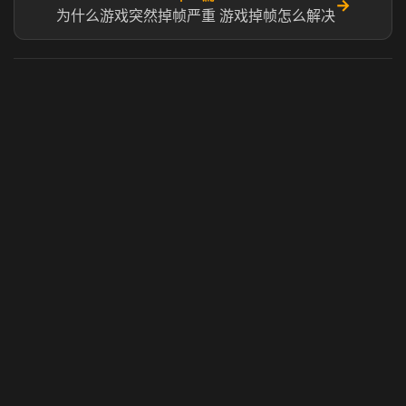
→
为什么游戏突然掉帧严重 游戏掉帧怎么解决
虎牙奶瓶加速器
玩 Steam 用奶瓶 - 关键时刻奶你一口
© 2025 虎牙奶瓶加速器|广州虎牙信息科技有限公司. 保留