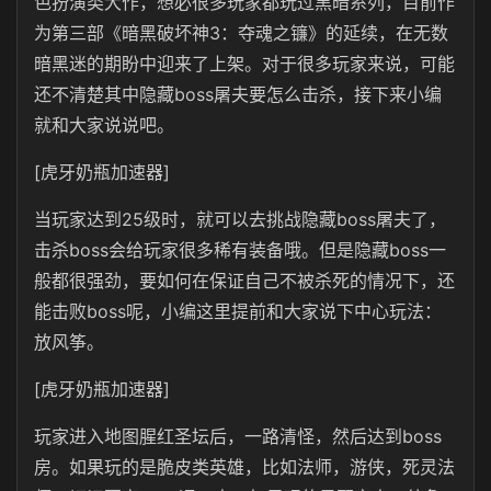
色扮演类大作，想必很多玩家都玩过黑暗系列，目前作
为第三部《暗黑破坏神3：夺魂之镰》的延续，在无数
暗黑迷的期盼中迎来了上架。对于很多玩家来说，可能
还不清楚其中隐藏boss屠夫要怎么击杀，接下来小编
就和大家说说吧。
[虎牙奶瓶加速器]
当玩家达到25级时，就可以去挑战隐藏boss屠夫了，
击杀boss会给玩家很多稀有装备哦。但是隐藏boss一
般都很强劲，要如何在保证自己不被杀死的情况下，还
能击败boss呢，小编这里提前和大家说下中心玩法：
放风筝。
[虎牙奶瓶加速器]
玩家进入地图腥红圣坛后，一路清怪，然后达到boss
房。如果玩的是脆皮类英雄，比如法师，游侠，死灵法