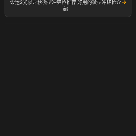
→
命运2光陨之秋微型冲锋枪推荐 好用的微型冲锋枪介
绍
虎牙奶瓶加速器
玩 Steam 用奶瓶 - 关键时刻奶你一口
© 2025 虎牙奶瓶加速器|广州虎牙信息科技有限公司. 保留