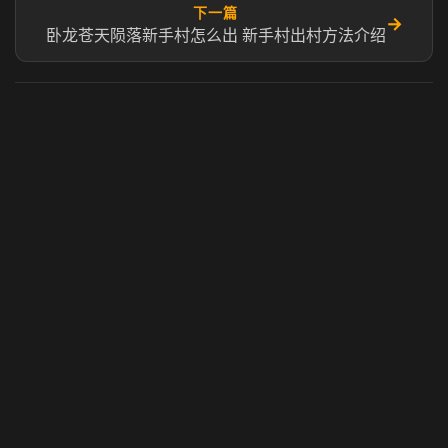
下一篇
→
卧龙苍天陨落新手村怎么出 新手村出村方法介绍
虎牙奶瓶加速器
玩 Steam 用奶瓶 - 关键时刻奶你一口