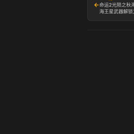
←
命运2光陨之秋
海王星武器解锁
虎牙奶瓶加速器