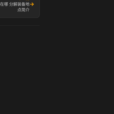
→
在哪 分解装备地
点简介
玩 Steam 用奶瓶 - 关键时刻奶你一口
奶瓶加速器|广州虎牙信息科技有限公司. 保留所有权利.