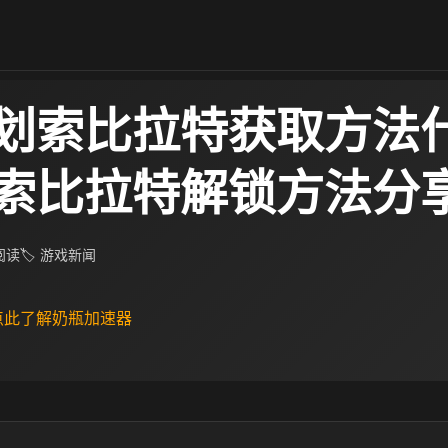
划索比拉特获取方法什
索比拉特解锁方法分
 阅读
🏷 游戏新闻
 点此了解奶瓶加速器