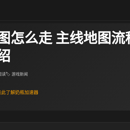
图怎么走 主线地图流
绍
 阅读
🏷 游戏新闻
 点此了解奶瓶加速器