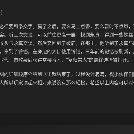
]
必须要和枭交手。赢了之后，要么马上点香，要么暂时不点燃，
容。听三次交谈，可以前往更高一层，找到永真，得到一些蛛丝
坟头与永真交谈，然后又回到了破庙，在那里，他听到了永真与
，拿到了铃铛。在旁边的大佛使用铃铛，三年前的记忆被刷新，
取代，击败枭后获得常樱香木，“复归常人”的最终选择被打开。
图的详细顺序介绍到这里就结束了，过程设计满满，祝小伙伴们
大所以玩家读起来相对来说没有那么轻松，希望以上内容可以对