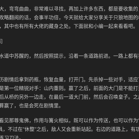
大，弯弯曲曲，非常难以寻找，再加上许多东西，都是要收集的
攻略翻阅的话，会事半功倍，今天就给大家分享关于只狼地图的
，其中也有所有大佬的藏身之处。下面就和小编一起来看看吧。
]
水道中苏醒的，然后按照提示，沿着一条道路前进。一路上都有
历剧情后拿到药瓶，恢复血量，打开门。先杀掉一些对手，适应
是第一位精锐对手：山内重则。赢了之后，前面的大门是不能打
后从桥的另外一边走，在最后一道大门前，然后会召唤皇子。之
算赢了，也是会死在剧情里。
看见那尊鬼佛，作用与篝火相似，既可以作为传送，也可以作为“
道具，不过在“休整”之后，敌人又会重新站起。右边的道路上，有
练习刀法。