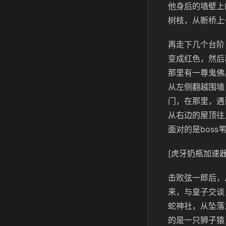
他身后的墙壁上
树枝，从断桥上
再走下几个台阶
变成红色，然后
那里有一尊鬼佛
从左侧翻越围墙
门，在那里，遇
从右边的屋顶往
面对的是boss
[虎牙奶瓶加速器
击败弦一郎后，
来，与皇子交谈
蛇神社，从坠落
的是一只狮子猿