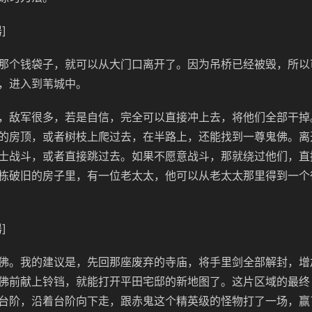
]
那个钱袋子，就可以从大门口离开了。因为吊桥已经被毁，所以
，进入到苇城中。
，敌军很多，若是自信，完全可以直接冲上去，将他们全部干掉
的房顶，或者树枝上爬过去，在半路上，还能找到一尊鬼佛。离
士战斗，或者直接跳过去。如果不愿意战斗，那就绕过他们，直
栋破旧的房子里，有一位老太太，他可以从老太太那里得到一个
]
佛。我的建议是，先回那座废弃的寺庙，将手里剑全部解封，增
佛前献上铃铛，就能打开平田宅邸的新地图了。这片区域的最终 
台阶，沿着台阶向下走，跟赤鬼这个精英级的怪物打了一场，赢