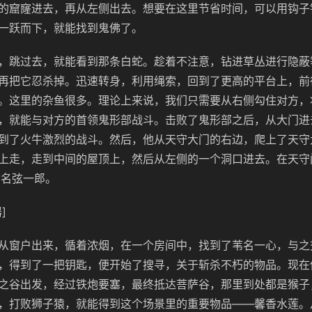
的窟窿进去，再从左侧出去。想要在这里节省时间，可以用钩子
一跃而下，就能找到鬼佛了。
，跳过去，就能看到那条白蛇。趁着不注意，钻进草丛进行隐蔽
再把它忍杀掉。迅速转身，利用绳索，回到了更高的平台上，前
。这里的杂鱼很多。理论上来说，我们只需要从右侧勾住对方，
，就能与对方的首领鬼形部战斗。击败了鬼形部之后，从大门进
到了火牛激烈的战斗。然后，他从天守大门的右边，爬上了天守
上走，走到中间的屋顶上，然后从左侧的一个洞口进去。在天守
苇名弦一郎。
]
从窗户出来，循着浓烟，在一个房间中，找到了苇名一心，与之
，得到了一把钥匙，便开始了搜寻，关于斩杀不朽的物品。现在
之谷出发，经过铁炮要塞，最终抵达菩萨谷，那里到处都是猴子
，打败狮子猿，就能得到这个场景里的重要物品——馨香水莲。