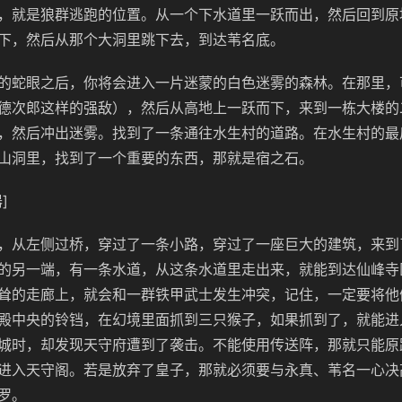
，就是狼群逃跑的位置。从一个下水道里一跃而出，然后回到原
下，然后从那个大洞里跳下去，到达苇名底。
的蛇眼之后，你将会进入一片迷蒙的白色迷雾的森林。在那里，
德次郎这样的强敌），然后从高地上一跃而下，来到一栋大楼的
，然后冲出迷雾。找到了一条通往水生村的道路。在水生村的最
山洞里，找到了一个重要的东西，那就是宿之石。
]
，从左侧过桥，穿过了一条小路，穿过了一座巨大的建筑，来到
的另一端，有一条水道，从这条水道里走出来，就能到达仙峰寺
耸的走廊上，就会和一群铁甲武士发生冲突，记住，一定要将他
殿中央的铃铛，在幻境里面抓到三只猴子，如果抓到了，就能进
城时，却发现天守府遭到了袭击。不能使用传送阵，那就只能原
进入天守阁。若是放弃了皇子，那就必须要与永真、苇名一心决
罗。