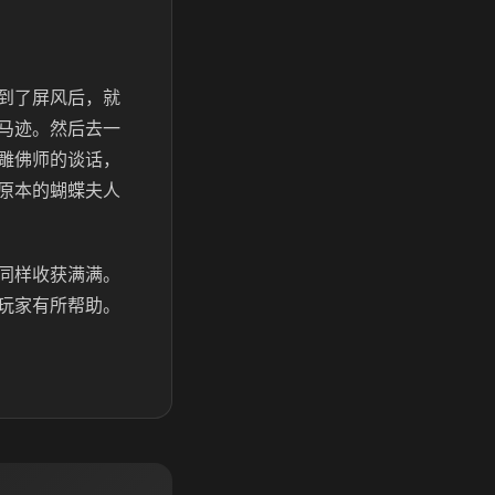
到了屏风后，就
马迹。然后去一
雕佛师的谈话，
原本的蝴蝶夫人
同样收获满满。
玩家有所帮助。