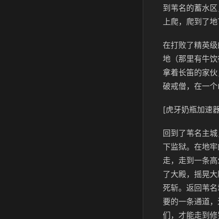
到苇名的蓄水区
上爬，爬到了地
在打败了精英级
地（那里有牛饮
拿着长笛的家伙
破戒僧，在一个
[虎牙奶瓶加速器
回到了苇名主城
下监狱。在地牢
走，走到一条高
了大殿，摇晃大
死斩。返回苇名
要的一条通道，
们，才能走到修