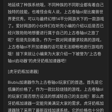
地延续了种族系统哦，不同种族的不同职业都有着自己
独特的技能，也难怪会有人说，上古卷轴
ol
是比魔兽世
界更优秀，可以与最终幻想
14
平分网游天下的一款游戏
了。爱好网游的小伙伴们在听完小编的介绍以后是否已
经兴致勃勃地想要进行属于自己的上古卷轴
ol
之旅了
呢？但是先别着急，作为一款对网速要求较高的游戏，
上古卷轴
ol
不开加速器的话可是无法顺畅地进行游戏的
哦！接下来就让小编来为大家介绍一下被誉为“上古卷
轴
ol
启动器“的
虎牙奶瓶
加速器吧！
[虎牙奶瓶加速器]
Biubiu加速器作为上古卷轴ol
玩家们的首选，首先是它
低廉的价格了，作为一款比较烧钱的游戏，上古卷轴ol
的玩家们是否想方设法的想减轻自己的支出呢！那么
虎
牙奶瓶
加速器一定能完美满足大家的需求，
虎牙奶瓶
加
速器除了采用了最新双线加速系统，它的价格也十分的