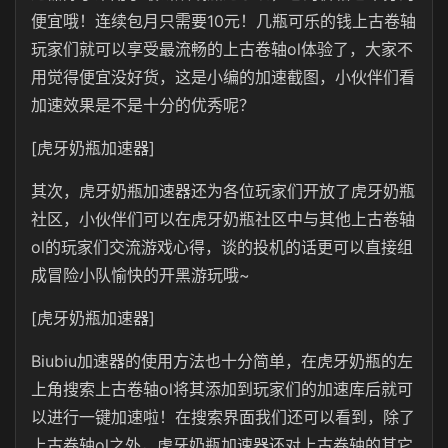
便宜哦！连续包月只需要
10
元！几瓶可乐的钱上古卷轴
玩家们就可以享受最流畅的上古卷轴
ol
体验了，大家不
用觉得便宜没好货，这是小编的加速截图，小伙伴们看
加速效果是不是十分的优秀呢？
[虎牙奶瓶加速器]
其次，
虎牙奶瓶
加速器还为各位玩家们开放了
虎牙奶瓶
社区，小伙伴们可以在
虎牙奶瓶
社区中与其他上古卷轴
ol
的玩家们交流游戏心得，谈的投机的话更可以直接组
成冒险小队愉快的开黑游玩哦
~
[虎牙奶瓶加速器]
Biubiu
加速器的使用方法也十分简单，在虎牙奶瓶的左
上角搜索上古卷轴
ol
将其添加到玩家们的加速库后就可
以进行一键加速啦！在搜索界面我们还可以看到，除了
上古卷轴ol之外，
虎牙奶瓶
加速器还对上古卷轴的其它