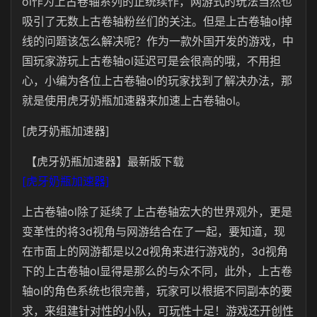
ol作为上古卷轴系列的正统续作，网游式的玩法当然也
吸引了无数上古卷轴粉丝们的关注。但是上古卷轴ol掉
线的问题该怎么解决呢？作为一款外国开发的游戏，中
国玩家游玩上古卷轴
ol
延迟可是会很高的哦，不用担
心，小编为各位上古卷轴ol的玩家找到了解决办法，那
就是使用
虎牙奶瓶
加速器来加速上古卷轴ol。
[虎牙奶瓶加速器]
【虎牙奶瓶加速器】最新版下载
[虎牙奶瓶加速器]
上古卷轴
ol
除了延续了上古卷轴宏大的世界观外，更是
变革性的将3d视角与网游结合在了一起，要知道，现
在市面上的网游都是以
2d
视角来进行游戏的，3d视角
下的上古卷轴
ol
显得是那么的与众不同，此外，上古卷
轴ol
的角色系统也很完善，玩家可以根据不同副本的要
求，来组建针对性的小队，可玩性十足！游戏还开创性