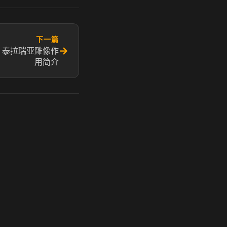
下一篇
→
 泰拉瑞亚雕像作
用简介