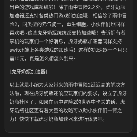
出色的游戏库系统啦！除了雨中冒险2之外，
虎牙奶瓶
加速器还支持各类热门游戏的加速哦，相信除了雨中冒
险2，同类型的元气骑士，重生细胞，小伙伴们也同样
喜欢吧
~
这些虎牙奶瓶统统都支持加速哦！告诉拥有者
掌机的玩家们一个好消息，
虎牙奶瓶
加速器同样支持
switch端上各类游戏的加速哦！这样的加速器一个月只
需
10
元，真是怎么想怎么划来~
[虎牙奶瓶加速器]
以上就是小编为大家带来的雨中冒险
2
延迟高的解决方
法啦，现在虎牙奶瓶还响应玩家们的要求，设立了
虎牙
奶瓶
社区了，如果在雨中冒险2的世界中卡关的话，
虎
牙奶瓶
社区更有着大量的攻略可以助小伙伴们一臂之
力！快快下载虎牙奶瓶加速器来进行体验吧。