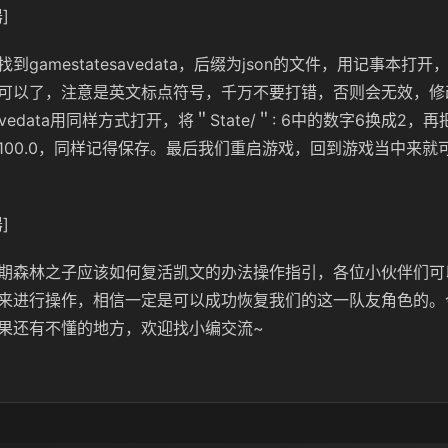
]
到gamestatesavedata，后缀为json的文件，用记事本打
可以了，注意是英文标点符号，千万不要打错，否则会无效，修
edata用同样方式打开，将＂State/＂: 6中的数字6换成2，再把＂
换成100.0，同样记得保存。最后我们重启游戏，回到游戏当中来
]
期森林之子应该如何复活凯文的办法操作指引，各位小伙伴们可
来进行操作，相信一定是可以成功恢复我们的这一队友角色的。
果还有不懂的地方，欢迎找小编交流~