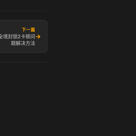
下一篇
→
全境封锁2卡顿问
题解决方法