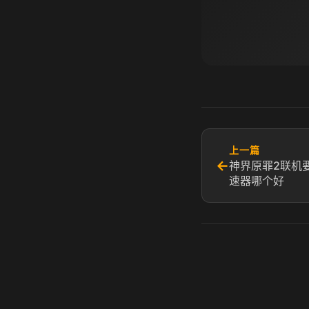
上一篇
←
神界原罪2联机
速器哪个好