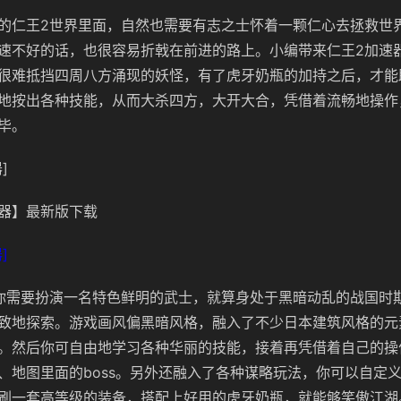
的仁王2世界里面，自然也需要有志之士怀着一颗仁心去拯救世
速不好的话，也很容易折戟在前进的路上。小编带来仁王2加速
很难抵挡四周八方涌现的妖怪，有了虎牙奶瓶的加持之后，才能
地按出各种技能，从而大杀四方，大开大合，凭借着流畅地操作
毕。
]
器】最新版下载
]
你需要扮演一名特色鲜明的武士，就算身处于黑暗动乱的战国时
致地探索。游戏画风偏黑暗风格，融入了不少日本建筑风格的元
。然后你可自由地学习各种华丽的技能，接着再凭借着自己的操
、地图里面的boss。另外还融入了各种谋略玩法，你可以自定
刷一套高等级的装备，搭配上好用的虎牙奶瓶，就能够笑傲江湖