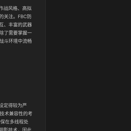
作战风格、高拟
关注。FBC防
互、丰富的武器
除了需要掌握一
战斗环境中流畅
设定得较为严
等新技术兼容性的考
，确保在多线程处
阴影技术，因此