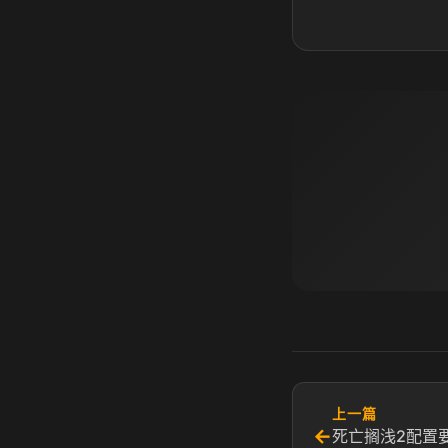
上一篇
←
死亡搁浅2配置