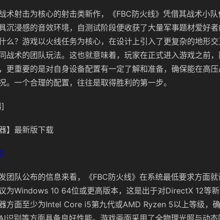
战术射击为核心的射击类新作，《FBC防火线》凭借其战术小队
具沉浸感的音效环境，自测试阶段便收获了大量军事题材爱好者的
什么？游戏以火线任务为核心，在设计上引入了更复杂的地形交
同战术的团队玩法。这也就意味着，玩家在正式进入游戏之前，
，更重要的是对自身设备配置有一定了解和准备，确保能在高压
况。一个合理的配置，往往是取得胜利的第一步。
]
器】最新版下载
]
发团队公布的信息来看，《FBC防火线》在系统最低要求方面就
Windows 10 64位或更高版本，这是出于对DirectX 12
面至少为Intel Core i5第九代或AMD Ryzen 5以上等级
AI识别等方面具备良好性能。游戏画面采用了全物理光照与动态