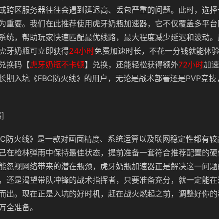
或跨区服务器往往会遇到延迟高、丢包严重的问题。此时，选择
为重要。我们在此推荐使用虎牙奶瓶加速器，它不仅覆盖多平台
系统，帮助玩家快速匹配最优线路，最大程度减少延迟和波动。
虎牙奶瓶可立即获得
24小时
免费加速时长，不花一分钱就能体
兑换码【
虎牙奶瓶不卡顿
】兑换，还能轻松获得额外
72小时
加速
长期入坑《FBC防火线》的用户，无论是战术部署还是PVP竞
]
BC防火线》是一款对画面精度、系统运算以及联网稳定性都有较
己在枪林弹雨中保持最佳状态，提前准备一套符合推荐配置的硬
能忽视网络带来的潜在瓶颈，虎牙奶瓶加速器正是解决这一问题
，还是渴望带队冲锋的战术指挥者，只要准备充分，就一定能在
而出。现在正是入坑的好时机，赶在战火燃起之前，调整好你的
万全准备。