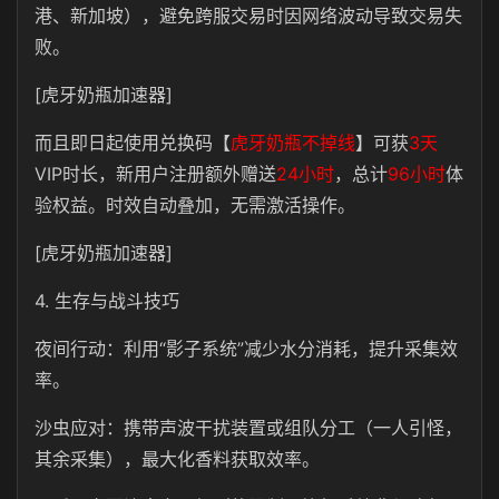
港、新加坡），避免跨服交易时因网络波动导致交易失
败。
[虎牙奶瓶加速器]
而且即日起
使用兑换码【
虎牙奶瓶不掉线
】可获
3天
VIP时长，新用户注册额外赠送
24小时
，总计
96小时
体
验权益。时效自动叠加，无需激活操作。
[虎牙奶瓶加速器]
4. 生存与战斗技巧
夜间行动：利用“影子系统”减少水分消耗，提升采集效
率。
沙虫应对：携带声波干扰装置或组队分工（一人引怪，
其余采集），最大化香料获取效率。