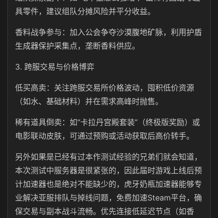
具零件，建议组队分摊风险并平分收益。
香料战争参与：加入公会争夺沙漠腹地矿脉，利用护盾
生成器保护采集点，垄断香料供应。
3. 跨服交易与价格博弈
低买高卖：关注跨服交易所价格波动，囤积低价资源
（如水、基础材料）并在需求高峰时抛售。
稀有道具倒卖：如“卡拉丹宫殿套装”（终极版奖励）或
电影联动皮肤，可通过预购或活动获取后高价转手。
另外如果是已经有过本作测试经验的兄弟们就会知道，
本次测试中服务器是很紧张的，因此届时游戏上线后预
计加速器也是绝对不能缺少的，虎牙奶瓶加速器能够专
业解决亚服排队与掉线问题，免费加速Steam平台，确
保交易与副本战斗流畅。优先连接低延迟节点（如香