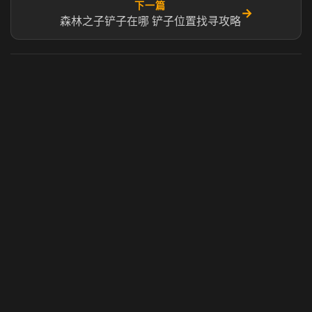
下一篇
→
森林之子铲子在哪 铲子位置找寻攻略
虎牙奶瓶加速器
玩 Steam 用奶瓶 - 关键时刻奶你一口
© 2025 虎牙奶瓶加速器|广州虎牙信息科技有限公司. 保留