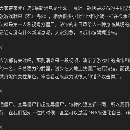
大家带来死亡岛2最新消息是什么 。最近一款快要发布的主机游
款游戏就是《死亡岛2》，相信很多小伙伴也和小编一样在很焦
法就是第一人称视角打僵尸，浓浓的末日风给人一种身临其境的
最近有没有什么新消息呢，大家别急，请听小编娓娓道来。
]
应该都有关注吧，那则消息是一段视频，演示了游戏中的操作和
的一名，拿着强力的武器，漫步在大地上找僵尸进行狩猎，而视
做丹妮的女性角色，拿着看起来威力就很大的锤子攻击僵尸。
]
通僵尸、变异僵尸和超变异僵尸，每种的强度都不同，所以我们
行，在我们招架不住的时候，甚至可以激活DNA来强化自己，
]