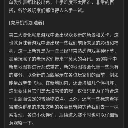
单发伤害都比较出色，上手难度不太困难，非常的百
搭，各阶段玩家们都值得去入手一试。
[虎牙奶瓶加速器]
第二大变化就是游戏中会出现众多新的场景和关卡，这
也就意味着游戏中会出现一些我们前所未见的彩蛋和福
利，这一上新算是为一些已经非常熟悉游戏各种环节，
甚至玩腻了的老玩家们带来了莫大的喜讯。ss9赛季中
新星地图将进行系统重置，新的地图将会代替一些原有
的部分，以全新的面貌展示在各位玩家们的面前，例如
能量战拳击飞船。在新地图内，还会增加几个停机坪，
这里要注意它们是无法驾驶的噢，仅仅只是为了符合这
一主题而设定的普通物资点。此外，还有一些标志着宇
宙璀璨群星的未知文明的各类建筑物等待我们去一一探
索发现，各位小伙伴们，后续进入赛季时也可以仔细留
意观察一下。