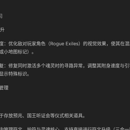
]
提升
：优化敌对玩家角色（Rogue Exiles）的视觉效果，使其在
或小地图标记）。
复：修复同时激活多个魂灵时的寻路异常，调整其附身速度与引
显示特殊标识。
管理
于存放预兆、国王听证会等仪式相关道具。
中管理符文、护符与灵魂核心，支持直接进行符文升级（三合一