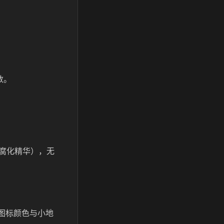
。
数。
腐化精华），无
义图标颜色与小地