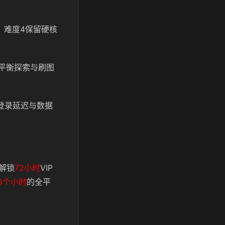
，难度4保留硬核
，平衡探索与刷图
化登录延迟与数据
解锁
72小时
VIP
6个小时
的全平