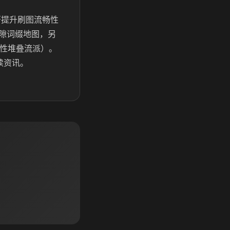
著提升刷图流畅性
隙词缀地图，另
属性堆叠流派）。
续资讯。