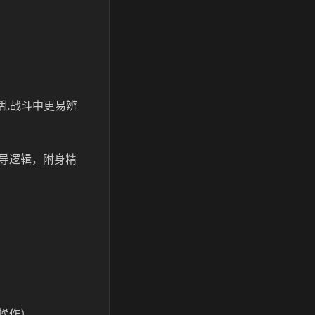
混乱战斗中更易辨
导逻辑，附身精
操作）。