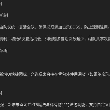
]
活机制
由队长统一复活全队，确保必须满血击杀BOSS，防止速刷滥用
机制：初始6次复活机会，词缀越多复活次数越少，组队共享次
革新
新增UI快捷图标，允许玩家直接在背包外使用通货（如瓦尔宝珠
]
器增强：新增未鉴定T1-T5魔法与稀有物品的筛选功能，支持自定