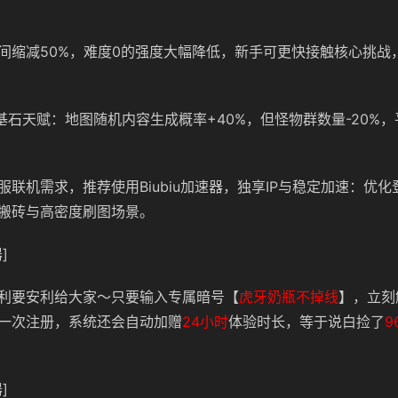
间缩减50%，难度0的强度大幅降低，新手可更快接触核心挑战
”基石天赋：地图随机内容生成概率+40%，但怪物群数量-20%
服联机需求，推荐使用Biubiu加速器，独享IP与稳定加速：优
搬砖与高密度刷图场景。
]
利要安利给大家～只要输入专属暗号【
虎牙奶瓶不掉线
】，立刻
一次注册，系统还会自动加赠
24小时
体验时长，等于说白捡了
9
]