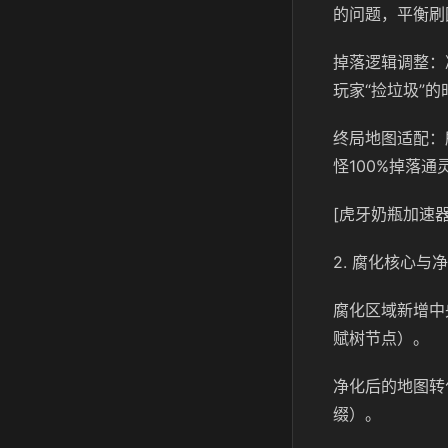
的问题，平衡刷
掉落逻辑调整：
玩家“捡垃圾”
终局地图适配：
怪100%掉落通
[虎牙奶瓶加速器
2. 腐化核心与
腐化区域新增中
赋树节点）。
净化后的地图转
缀）。