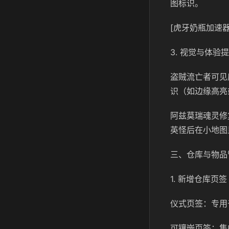
图标识。
[虎牙奶瓶加速器
3. 视觉与体验
盗贼流亡者可见度
识（如边缘高亮
阿兹莫瑞魂灵修
英怪后在小地图
三、仓库与物品
1. 新增仓库页签
仪式页签：专用
可镶嵌页签：集