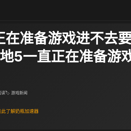
正在准备游戏进不去
战地5一直正在准备游
 阅读
🏷 游戏新闻
 点此了解奶瓶加速器