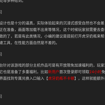
克等多种给到。
]
设计也是十分的逼真，实际体验起来的沉浸式感受自然也不会差
正在准备，画面等加载不出来等情况，这个时候玩家就需要去查
致的了，若是有此类情况，小编的建议是提前打开虎牙奶瓶来帮
速工具，在性能方面自然是不差的。
]
台针对该游戏的部分主机作品可是有开放限免加速福利的，玩家
它也是准备了多重福利，比如
新用户
首次登录即可领取
24小时
界面找到专属兑换入口输入【
虎牙奶瓶不卡顿
】，这样就能额外
]