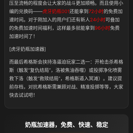
压至流畅的程度会让大家的战斗更加顺畅。而且使用小
编的兑换码——
虎牙奶瓶001
还能拿到
72小时
的免费加
速时间。对于刚加入的用户们还有新人
24小时
可叠加
的免费加速时间福利，这样最多就能拿到
96小时
免费
加速时间了！
[虎牙奶瓶加速器]
而最后希格斯会挟持洛逼迫玩家二选一：开枪击杀希格
斯（触发“复仇结局”，洛被焦油吞噬）或投掷净化喷雾
救下洛（触发“救赎结局”，希格斯遁入冥滩）。建议提
前存档，对抗希格斯需兼顾对战、精准投掷等等，大家
快去试试吧！
奶瓶加速器，免费、快速、稳定