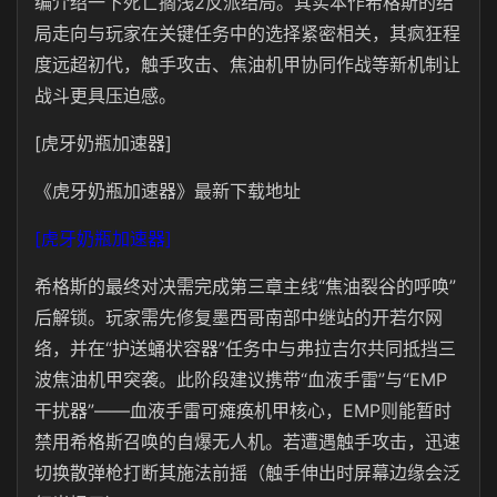
编介绍一下死亡搁浅2反派结局。其实本作希格斯的结
局走向与玩家在关键任务中的选择紧密相关，其疯狂程
度远超初代，触手攻击、焦油机甲协同作战等新机制让
战斗更具压迫感。
[虎牙奶瓶加速器]
《虎牙奶瓶加速器》最新下载地址
[虎牙奶瓶加速器]
希格斯的最终对决需完成第三章主线“焦油裂谷的呼唤”
后解锁。玩家需先修复墨西哥南部中继站的开若尔网
络，并在“护送蛹状容器”任务中与弗拉吉尔共同抵挡三
波焦油机甲突袭。此阶段建议携带“血液手雷”与“EMP
干扰器”——血液手雷可瘫痪机甲核心，EMP则能暂时
禁用希格斯召唤的自爆无人机。若遭遇触手攻击，迅速
切换散弹枪打断其施法前摇（触手伸出时屏幕边缘会泛