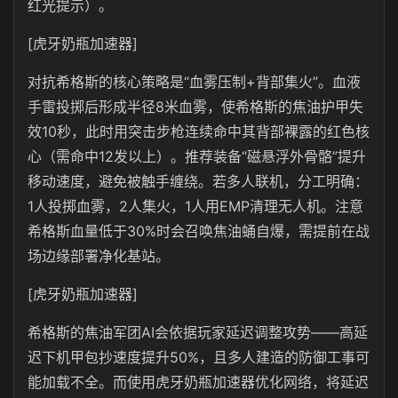
红光提示）。
[虎牙奶瓶加速器]
对抗希格斯的核心策略是“血雾压制+背部集火”。血液
手雷投掷后形成半径8米血雾，使希格斯的焦油护甲失
效10秒，此时用突击步枪连续命中其背部裸露的红色核
心（需命中12发以上）。推荐装备“磁悬浮外骨骼”提升
移动速度，避免被触手缠绕。若多人联机，分工明确：
1人投掷血雾，2人集火，1人用EMP清理无人机。注意
希格斯血量低于30%时会召唤焦油蛹自爆，需提前在战
场边缘部署净化基站。
[虎牙奶瓶加速器]
希格斯的焦油军团AI会依据玩家延迟调整攻势——高延
迟下机甲包抄速度提升50%，且多人建造的防御工事可
能加载不全。而使用虎牙奶瓶加速器优化网络，将延迟