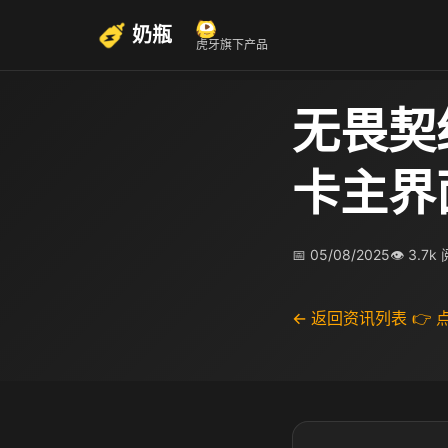
奶瓶
虎牙旗下产品
无畏契
卡主界
📅 05/08/2025
👁 3.7k
← 返回资讯列表
👉