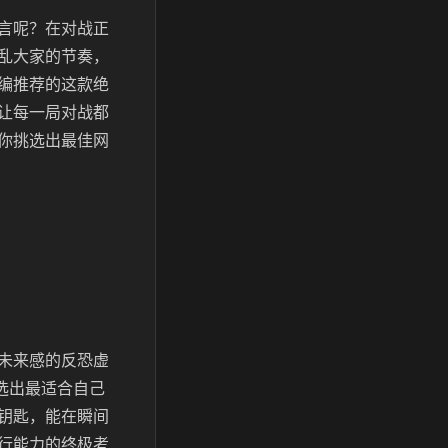
言呢？在对战正
乱大家的节奏，
编推荐的这款绝
让每一局对战都
你挑选出最佳网
未来感的反恐虚
选出最适合自己
钥匙，能在瞬间
行能力的终极考