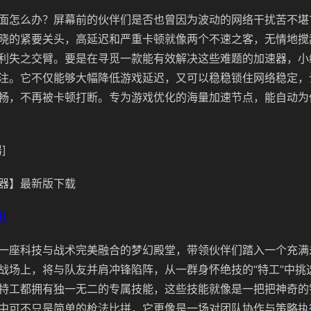
面怎么办？屏幕前的伙伴们是否也曾因为波动的网络干扰苦不堪
晓的紧要关头，高延迟和严重卡顿就像两个不速之客，无情地搅
利失之交臂。要是在寻觅一款能有效解决这些难题的加速器，小
注。它不仅能够大幅降低游戏延迟，又可以稳稳锁住网络稳定，
畅，不再被卡顿打断。专为游戏优化的海量加速节点，能自动为
]
器】最新版下载
]
一座科技与战术完美融合的梦幻殿堂，带领伙伴们踏入一个充满
战场上，将与队友并肩冲锋陷阵，从一群身怀绝技的“特工”中挑
特工都拥有独一无二的专属技能，这些技能就像是一把把神奇的
中可不只是简单的枪法比拼，它更像是一场对团队协作与策略执