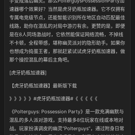
手变成落后幽灵。那么PolterguysPossessionParty加
速器哪个效果好？当然是
虎牙奶瓶
加速器。它不仅拥有
专属电竞级节点，还能智能识别所在地区自动匹配最佳
线路，助你在混乱的对局中游刃有余。更赞的是，即便
是在8人同场激战时，它依然能保证网络流畅，不掉线
不卡顿，全程带感，堪称幽灵派对的隐形助手。如果你
也想成为捣蛋王者，那就赶紧试试虎牙奶瓶加速器，做
那个操控混乱的幕后主角吧。
[虎牙奶瓶加速器]
【
虎牙奶瓶
加速器】最新版下载
》》》》》#
虎牙奶瓶
加速器#《《《《《
《
Polterguys: Possession Party
》是一款充满幽默与
混乱的多人派对游戏，支持最多8位玩家在线或本地对
战。玩家扮演调皮的幽灵“Polterguys”，通过附身日常