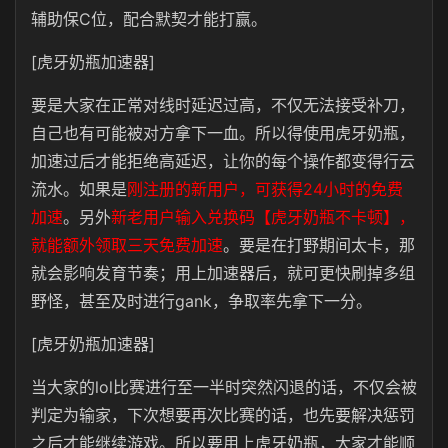
辅助保C位，配合默契才能打赢。
[虎牙奶瓶加速器]
要是大家在正常对线时延迟过高，不仅无法接受补刀，
自己也有可能被对方拿下一血。所以得使用虎牙奶瓶，
加速过后才能拒绝高延迟，让你的每个操作都变得行云
流水。如果是
刚注册的新用户，可获得24小时的免费
加速
。另外
新老用户输入兑换码【虎牙奶瓶不卡顿】，
就能额外领取三天免费加速
。要是在打野期间太卡，那
就会影响发育节奏；用上加速器后，就可更快刷掉多组
野怪，甚至及时进行gank，争取率先拿下一分。
[虎牙奶瓶加速器]
当大家的lol比赛进行至一半时突然闪退的话，不仅会被
判定为输家，下次想要再次比赛的话，也先要解决惩罚
之后才能继续游戏。所以要用上虎牙奶瓶，大家才能顺