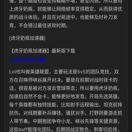
慢，整个画面也会变得模糊不堪，甚至闪退。所以要用
上虎牙奶瓶，就能够让网络帧率变得稳定，从而获得优
质的战斗体验。并且在对局途中，也能够及时补刀发
育，不会错过最佳进攻时期。
[虎牙奶瓶加速器]
【虎牙奶瓶加速器】最新版下载
[虎牙奶瓶加速器]
Lol也叫做英雄联盟，主要玩法是5v5的团队竞技，双
方在召唤师峡谷展开对决。要是在前期对战时就卡的
话，很容易被对方滚去雪球带走；所以要用虎牙奶瓶，
加速后自然不会卡，能够更好地发育。开局先选英雄，
每个英雄都有独特技能，比如射手远程输出，坦克前排
抗伤。对线期要补兵赚钱，骚扰对手，打野则要游走抓
人带节奏。中期抱团争夺小龙、峡谷先锋等关键资源，
这些buff能强化团队。后期团战定胜负，刺客切后排，