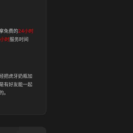
拿免费的
24小时
2小时
服务时间
经把虎牙奶瓶加
是有好友能一起
的。