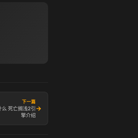
下一篇
→
么 死亡搁浅2引
擎介绍